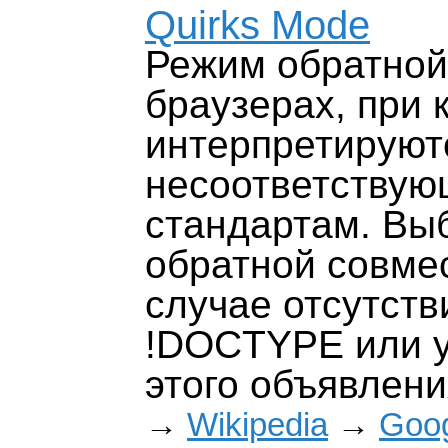
Quirks Mode
Режим обратной
браузерах, при
интерпретируют
несоответству
стандартам. Вы
обратной совме
случае отсутств
!DOCTYPE или у
этого объявлени
→
Wikipedia
→
Goo