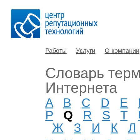
Работы
Услуги
О компании
Словарь терм
Интернета
A
B
C
D
E
P
Q
R
S
T
Ж
З
И
К
Л