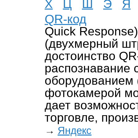
Х
Ц
Ш
Э
Я
QR-код
Quick Response
(двухмерный шт
достоинство QR-
распознавание
оборудованием (
фотокамерой мо
дает возможнос
торговле, произ
→
Яндекс