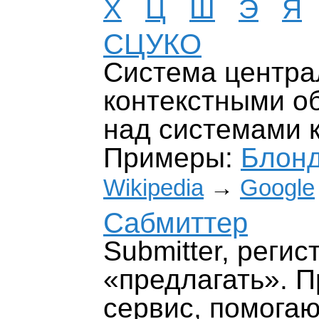
Х
Ц
Ш
Э
Я
СЦУКО
Система центра
контекстными о
над системами 
Примеры:
Блон
Wikipedia
→
Google
Сабмиттер
Submitter, регис
«предлагать». 
сервис, помога