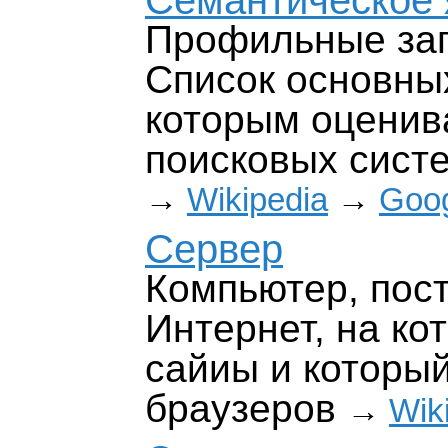
Семантическое 
Профильные зап
Список основных
которым оценив
поисковых сист
→
Wikipedia
→
Goo
Сервер
Компьютер, пос
Интернет, на ко
сайиы и который
браузеров
→
Wik