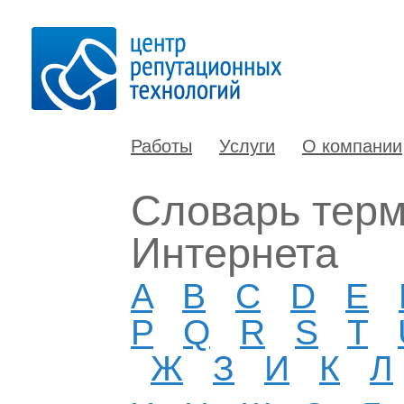
Работы
Услуги
О компании
Словарь терм
Интернета
A
B
C
D
E
P
Q
R
S
T
Ж
З
И
К
Л