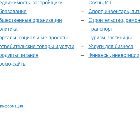
едвижимость, застройщики
Связь, ИТ
бразование
Спорт, инвентарь, пи
бщественные организации
Строительство, ремон
олитика
Транспорт
орталы, социальные проекты
Туризм, гостиницы
отребительские товары и услуги
Услуги для бизнеса
родукты питания
Финансы, инвестиции
ромо-сайты
 информация