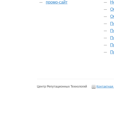
промо-сайт
Н
О
О
П
П
П
П
П
Центр Репутационных Технологий
Контактная