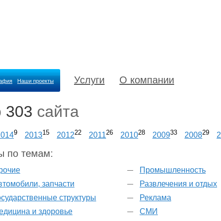
Услуги
О компании
рафия
Наши проекты
о
303
сайта
9
15
22
26
28
33
29
2014
2013
2012
2011
2010
2009
2008
2
ы по темам:
рочие
Промышленность
втомобили, запчасти
Развлечения и отдых
осударственные структуры
Реклама
едицина и здоровье
СМИ