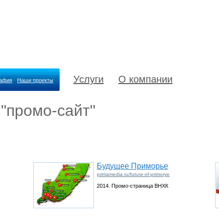
Услуги
О компании
рафия
Наши проекты
 "промо-сайт"
Будущее Приморье
primamedia.ru/future-of-primorye
2014. Промо-страница ВНХК