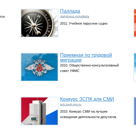
Паллада
есы
dalrybvtuz.ru/pallada
2011. Учебное парусное судно
Приемная по трудовой
миграции
-
2010. Общественно-консультативный
совет УФМС
Конкурс ЗСПК для СМИ
smi.zspk.gov.ru
2010. Конкурс СМИ на лучшее
освещение деятельности депутатов