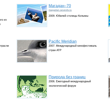
Магадан–70
magadan.severdv.ru
2009. Юбилей столицы Колымы
го из
и
Pacific Meridian
отрасли
2007. Международный кинофестиваль
стран АТР
Природа без границ
2006. Ежегодный международный
экологический форум