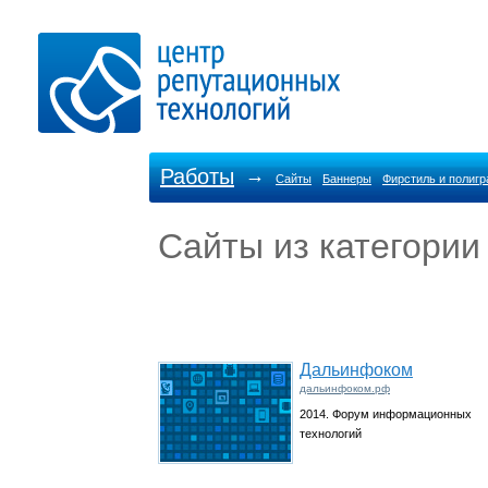
Работы
→
Сайты
Баннеры
Фирстиль и полиг
Сайты из категории
Дальинфоком
дальинфоком.рф
2014. Форум информационных
технологий