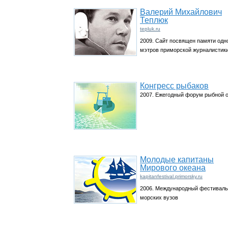
Валерий Михайлович
Теплюк
tepluk.ru
2009. Сайт посвящен памяти одно
мэтров приморской журналистик
Конгресс рыбаков
2007. Ежегодный форум рыбной 
Молодые капитаны
Мирового океана
kapitanfestival.primorsky.ru
2006. Международный фестиваль
морских вузов