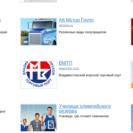
л
АК Мотор Групп
akmotor.ru
 края
Различные виды полуприцепов
ВМТП
www.vmtp.ru/ru
Владивостокский морской торговый порт
Училище олимпийского
резерва
орье
Училище, где готовят чемпионов