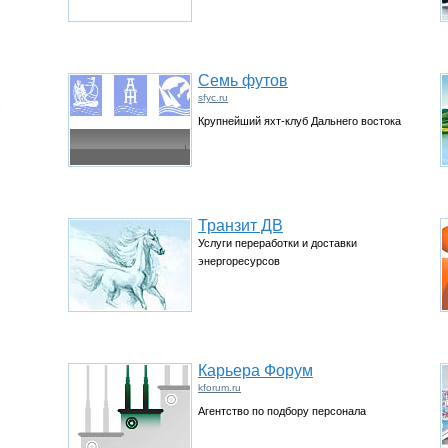
Семь футов
sfyc.ru
Крупнейший яхт-клуб Дальнего востока
Транзит ДВ
Услуги переработки и доставки
энергоресурсов
Карьера Форум
kforum.ru
Агентство по подбору персонала