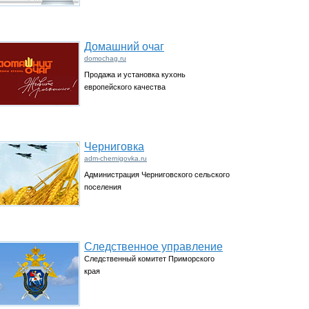
Домашний очаг
domochag.ru
Продажа и установка кухонь
европейского качества
Черниговка
adm-chernigovka.ru
Администрация Черниговского сельского
поселения
Следственное управление
Следственный комитет Приморского
края