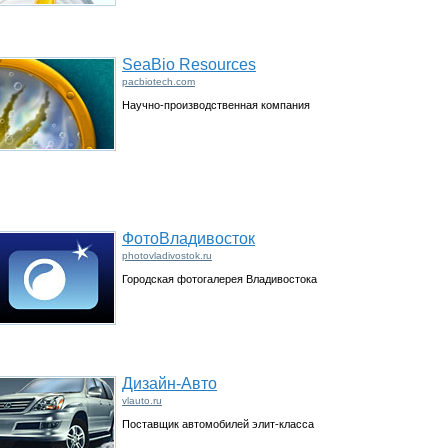
SeaBio Resources
pacbiotech.com
Научно-производственная компания
ФотоВладивосток
photovladivostok.ru
Городская фотогалерея Владивостока
Дизайн-Авто
vlauto.ru
Поставщик автомобилей элит-класса