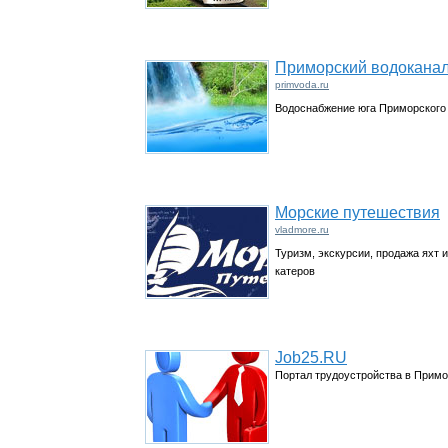
Приморский водокана
primvoda.ru
Водоснабжение юга Приморского
Морские путешествия
vladmore.ru
Туризм, экскурсии, продажа яхт и
катеров
Job25.RU
Портал трудоустройства в Прим