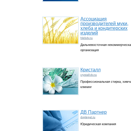
Ассоциация
производителей муки,
хлеба и кондитерских
изделий
hlebdv.ru
Дальневосточная некоммерческ
организация
Кристалл
crystall-dv.ru
Профессиональная стирка, химчи
клининг
ДВ Партнер
dvplegal.ru
Юридическая компания