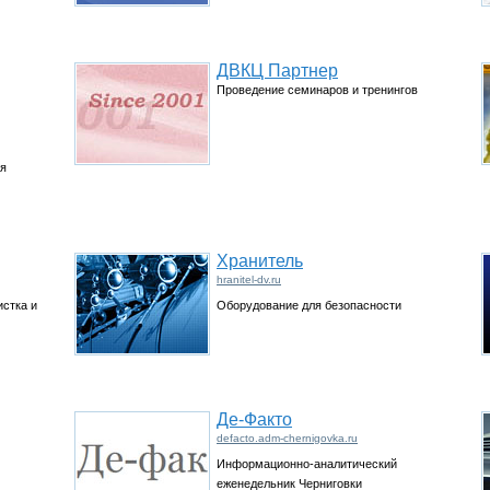
ДВКЦ Партнер
Проведение семинаров и тренингов
ая
Хранитель
hranitel-dv.ru
стка и
Оборудование для безопасности
Де-Факто
defacto.adm-chernigovka.ru
Информационно-аналитический
еженедельник Черниговки