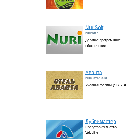
NuriSoft
nurisoft.ru
Деловое программное
обеспечение
Аванта
hotel-avanta.ru
Учебная гостиница ВГУЭС
Лубримастер
Представительство
Valvoline