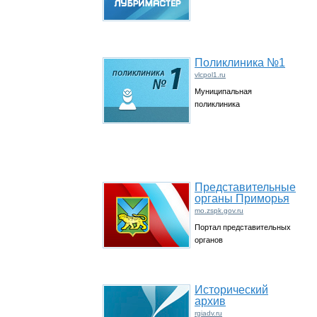
Поликлиника №1
vlcpol1.ru
Муниципальная
поликлиника
Представительные
органы Приморья
mo.zspk.gov.ru
Портал представительных
органов
Исторический
архив
rgiadv.ru