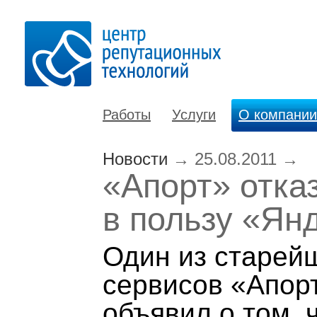
Работы
Услуги
О компании
Новости
→
25.08.2011
→
«Апорт» отказ
в пользу «Ян
Один из старей
сервисов «Апорт
объявил о том, 