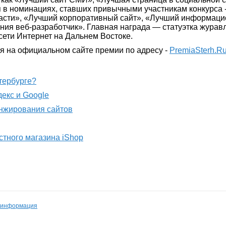
я в номинациях, ставших привычными участникам конкурса 
асти», «Лучший корпоративный сайт», «Лучший информацио
ния веб-разработчик». Главная награда — статуэтка журавл
сети Интернет на Дальнем Востоке.
ся на официальном сайте премии по адресу -
PremiaSterh.R
етербурге?
декс и Google
анжирования сайтов
стного магазина iShop
 информация