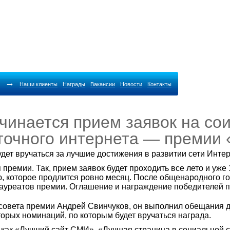
→
Наши клиенты
Награды
Вакансии
Новости
Контакты
ачинается прием заявок на со
точного интернета — премии 
удет вручаться за лучшие достижения в развитии сети Инте
премии. Так, прием заявок будет проходить все лето и уже 
, которое продлится ровно месяц. После общенародного го
ауреатов премии. Оглашение и награждение победителей пр
 совета премии Андрей Свинчуков, он выполнил обещания 
орых номинаций, по которым будет вручаться награда.
как «Лучший сайт СМИ», «Лучшая страница в социальной сет