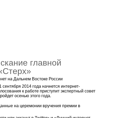
искание главной
«Стерх»
рнет на Дальнем Востоке России
1 сентября 2014 года начнется интернет-
лосования к работе приступит экспертный совет
ойдет осенью этого года.
данные на церемонии вручения премии в
и или аккаунт в Twitter» и «Лучший интернет-