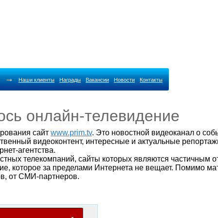
→
Наши клиенты
Награды
Вакансии
Новости
Контакты
ось онлайн-телевидение
ирования сайт
www.prim.tv
. Это новостной видеоканал о соб
твенный видеоконтент, интересные и актуальные репортажи
рнет-агентства.
естных телекомпаний, сайты которых являются частичным 
ие, которое за пределами Интернета не вещает. Помимо ма
в, от СМИ-партнеров.