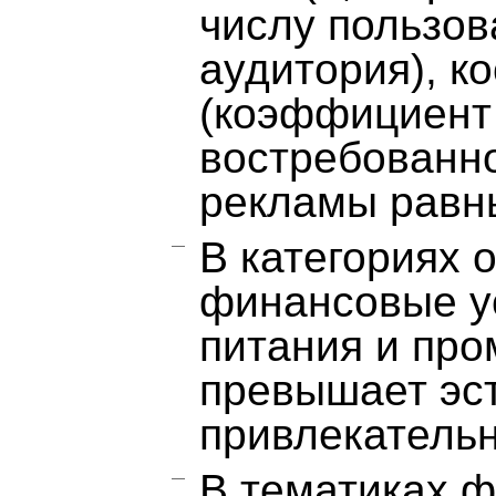
числу пользов
аудитория), к
(коэффициент 
востребованно
рекламы равн
В категориях 
финансовые ус
питания и про
превышает эс
привлекатель
В тематиках ф