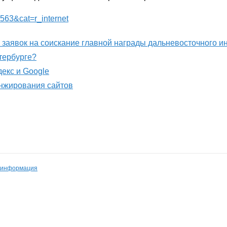
8563&cat=r_internet
м заявок на соискание главной награды дальневосточного 
етербурге?
декс и Google
анжирования сайтов
 информация