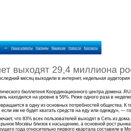
→
Наши клиенты
Награды
Вакансии
Новости
Контакты
ет выходят 29,4 миллиона ро
последний месяц выходили в интернет, недельная аудитория
тического бюллетеня Координационного центра домена .RU
тель находился на уровне в 59%. Реже одного раза в недел
ревращается в одну из основных потребностей общества. К 
е если им не будет хватать средств на еду или одежду», — 
ечает, что 83% всех пользователей выходят в Сеть из дома
рынок Москвы близок к насыщению, а основной рост рынка у
кущего года относительно первого квартала составили в Мо