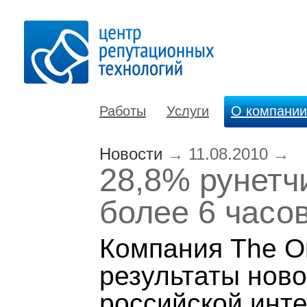
Работы
Услуги
О компании
Новости
→
11.08.2010
→
28,8% рунетч
более 6 часов
Компания The On
результаты нов
российской инте