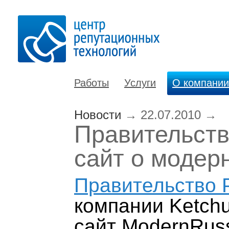
Работы
Услуги
О компании
Новости
→
22.07.2010
→
Правительст
сайт о модер
Правительство 
компании Ketch
сайт ModernRus