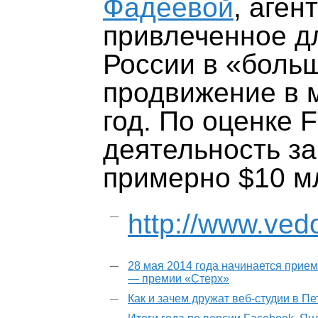
Фадеевой
, аген
привлеченное д
России в «больш
продвижение в 
год. По оценке 
деятельность за
примерно $10 м
http://www.ved
28 мая 2014 года начинается прием
— премии «Стерх»
Как и зачем дружат веб-студии в П