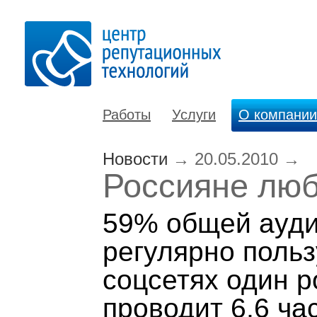
Работы
Услуги
О компании
Новости
→
20.05.2010
→
Россияне люб
59% общей ауди
регулярно польз
соцсетях один р
проводит 6,6 ча