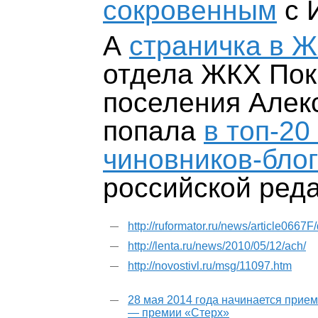
сокровенным
с 
А
страничка в 
отдела ЖКХ Пок
поселения Алек
попала
в топ-2
чиновников-бло
российской реда
http://ruformator.ru/news/article0667F
http://lenta.ru/news/2010/05/12/ach/
http://novostivl.ru/msg/11097.htm
28 мая 2014 года начинается прием
— премии «Стерх»