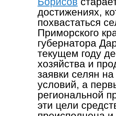
Борисов
старает
достижениях, к
похвастаться се
Приморского кр
губернатора Дар
текущем году д
хозяйства и пр
заявки селян н
условий, а перв
региональной п
эти цели средст
преисполнена и