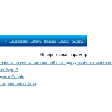
→
Наши клиенты
Награды
Вакансии
Новости
Контакты
Неверно задан параметр
м заявок на соискание главной награды дальневосточного 
етербурге?
декс и Google
анжирования сайтов