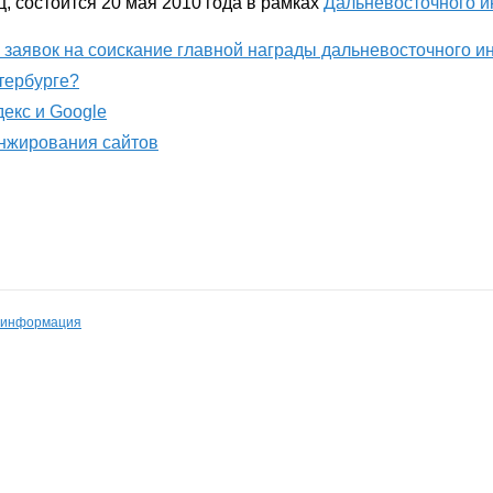
 состоится 20 мая 2010 года в рамках
Дальневосточного и
м заявок на соискание главной награды дальневосточного 
етербурге?
декс и Google
анжирования сайтов
 информация