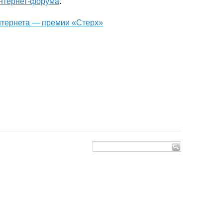
нтернет-форума
.
интернета — премии «Стерх»