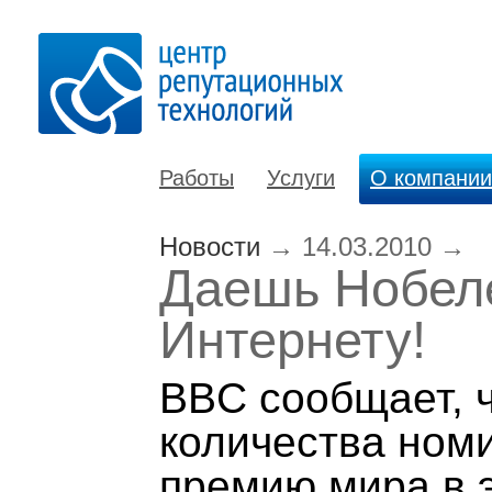
Работы
Услуги
О компании
Новости
→
14.03.2010
→
Даешь Нобел
Интернету!
BBC сообщает, ч
количества ном
премию мира в э