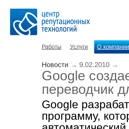
Работы
Услуги
О компании
Новости
→
9.02.2010
→
Google созда
переводчик д
Google разраба
программу, кот
автоматический