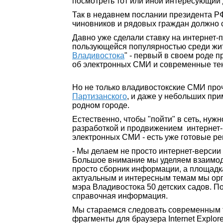
посмотреть тот или иной интересующий 
Так в недавнем послании президента Р
чиновников и рядовых граждан должно 
Давно уже сделали ставку на интернет-
пользующейся популярностью среди жите
Владивостока
" - первый в своем роде 
об электронных СМИ и современные те
Но не только владивостокские СМИ прочн
Партизанского
, и даже у небольших пр
родном городе.
Естественно, чтобы "пойти" в сеть, ну
разработкой и продвижением интернет-
электронных СМИ - есть уже готовые р
- Мы делаем не просто интернет-версии
Большое внимание мы уделяем взаимоде
просто сборник информации, а площадк
актуальным и интересным темам мы ор
мэра Владивостока 50 детских садов. П
справочная информация.
Мы стараемся следовать современным т
фрагменты для браузера Internet Explor