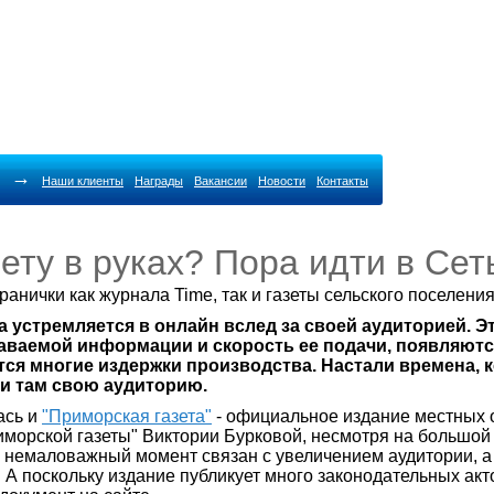
→
Наши клиенты
Награды
Вакансии
Новости
Контакты
ету в руках? Пора идти в Сет
анички как журнала Time, так и газеты сельского поселени
а устремляется в онлайн вслед за своей аудиторией. 
аваемой информации и скорость ее подачи, появляют
тся многие издержки производства. Настали времена,
ти там свою аудиторию.
ась и
"Приморская газета"
- официальное издание местных о
орской газеты" Виктории Бурковой, несмотря на большой 
й немаловажный момент связан с увеличением аудитории, а
А поскольку издание публикует много законодательных акт