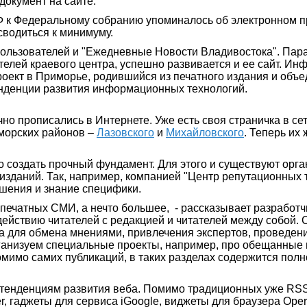
документ на сайте.
Ф к Федеральному собранию упоминалось об электронном 
сводиться к минимуму.
пользователей и "Ежедневные Новости Владивостока". Пара
лей краевого центра, успешно развивается и ее сайт. Ин
проект в Приморье, родившийся из печатного издания и об
нденции развития информационных технологий.
о прописались в Интернете. Уже есть своя страничка в сет
иморских районов –
Лазовского
и
Михайловского
. Теперь их
жно создать прочный фундамент. Для этого и существуют о
изданий. Так, например, компанией "Центр репутационных 
ешения и знание специфики.
 печатных СМИ, а нечто большее, - рассказывает разработч
йствию читателей с редакцией и читателей между собой. 
а для обмена мнениями, привлечения экспертов, проведени
ганизуем специальные проекты, например, про обещанные
омимо самих публикаций, в таких разделах содержится пол
енденциям развития веба. Помимо традиционных уже RSS-ле
er, гаджеты для сервиса iGoogle, виджеты для браузера Oper