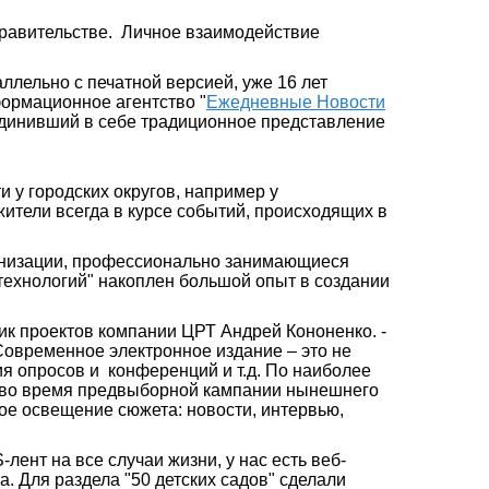
правительстве. Личное взаимодействие
ллельно с печатной версией, уже 16 лет
формационное агентство "
Ежедневные Новости
ъединивший в себе традиционное представление
и у городских округов, например у
 жители всегда в курсе событий, происходящих в
рганизации, профессионально занимающиеся
технологий" накоплен большой опыт в создании
ик проектов компании ЦРТ Андрей Кононенко. -
Современное электронное издание – это не
я опросов и конференций и т.д. По наиболее
 во время предвыборной кампании нынешнего
ное освещение сюжета: новости, интервью,
нт на все случаи жизни, у нас есть веб-
a. Для раздела "50 детских садов" сделали