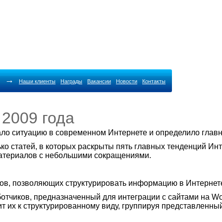
→
Наши клиенты
Награды
Вакансии
Новости
Контакты
 2009 года
о ситуацию в современном Интернете и определило главн
о статей, в которых раскрыты пять главных тенденций Инт
материалов с небольшими сокращениями.
тов, позволяющих структурировать информацию в Интернете
ботчиков, предназначенный для интеграции с сайтами на Wo
 их к структурированному виду, группируя представленный 