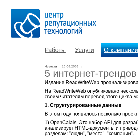
Работы
Услуги
О компании
Новости
→
16.09.2009
→
5 интернет-трендов
Издание ReadWriteWeb проанализировал
На ReadWriteWeb опубликовано нескольк
своим читателям перевод этого цикла 
1. Структурированные данные
В этом году появилось несколько проек
1) OpenCalais. Это набор API для разра
анализирует HTML-документы и приводит
разделам: "люди", "места", "компании".