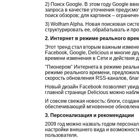
2) Поиск Google. В этом году Google в
запроса в качестве уточнения предусмот
поиск обзоров; для картинок – огранич
3) Wolfram Alpha. Новая поисковая сист
структурировать ее, обрабатывать и пр
2. Интернет в режиме реального вре
Этот тренд стал вторым важным изменени
Facebook, Google, Delicious и многие 
времени изменения в Сети и действия д
"Пионером" Интернета в режиме реально
режиме реального времени, предложили
скорость обновления RSS-каналов, благ
Новый дизайн Facebook позволяет увид
главной странице Delicious можно набл
И совсем свежая новость: блоги, создан
обеспечивающей мгновенное обновлени
3. Персонализация и рекомендации
2009 год можно назвать годом персона
настройки внешнего вида и возможност
пользователя.