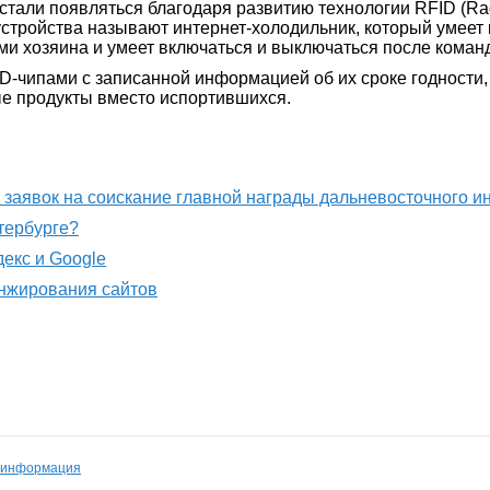
стали появляться благодаря развитию технологии RFID (Radi
стройства называют интернет-холодильник, который умеет 
и хозяина и умеет включаться и выключаться после команд
D-чипами с записанной информацией об их сроке годности,
ые продукты вместо испортившихся.
м заявок на соискание главной награды дальневосточного 
етербурге?
декс и Google
анжирования сайтов
 информация