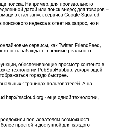
ице поиска. Например, для произвольного
еделенной датой или поиск видео; для товаров –
рмацию стал запуск сервиса Google Squared.
 поискового индекса в ответ на запрос, но и
нлайновые сервисы, как Twitter, FriendFeed,
озможность наблюдать в режиме реального
 Функции, обеспечивающие просмотр контента в
ержке технологии PubSubHubbub, ускоряющей
тображаться гораздо быстрее.
ональных страницах пользователей. А на
ttp://rsscloud.org - еще одной технологии,
 предложили пользователям возможность
более простой и доступной для каждого