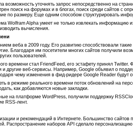
вела возможность уточнять запрос непосредственно на стран
рен поиск на форумах и в блогах, поиск среди сайтов с опр
ение по размеру. Еще одним способом структурировать инфо
ема Wolfram Alpha умеет не только извлекать информацию из
оизводить вычисления.
мени
ем веба в 2009 году. Его развитию способствовали такие о
другие. Благодаря им посетители многих сайтов получили в
ругих пользователей.
го времени стал FriendFeed, его эстафету принял Twitter.
 и другие веб-сервисы. Например, Google объявил о подд
одаря чему изменения в фид-ридере Google Reader будут о
еть в режиме реального времени поток обновлений на перс
юдать, как добавляются новые закладки.
ные на платформе WordPress, получили поддержку RSSCloud h
е RSS-лент.
лизации и рекомендаций в Интернете. Большинство сайтов
ей. Распространение наборов API сделало персонализацию 