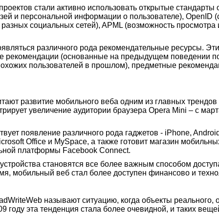
проектов стали активно использовать открытые стандарты о
зей и персональной информации о пользователе), OpenID (
разных социальных сетей), APML (возможность просмотра
 появляться различного рода рекомендательные ресурсы. Э
ые рекомендации (основанные на предыдущем поведении п
похожих пользователей в прошлом), предметные рекоменда
ают развитие мобильного веба одним из главных трендов 2
рирует увеличение аудитории браузера Opera Mini – с март
ет появление различного рода гаджетов - iPhone, Android и
crosoft Office и MySpace, а также готовит магазин мобиль
ьной платформы Facebook Connect.
 устройства становятся все более важным способом доступа
мя, мобильный веб стал более доступен финансово и техно
dWriteWeb называют ситуацию, когда объекты реального, 
9 году эта тенденция стала более очевидной, и таких веще