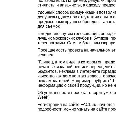
пользователи. Например, девушки, про
стилисты и визажисты, а одежду предос
Удобный способ коммуникации позволит 
девушкам (даже при отсутствии опыта в
продюсерами крупных брендов. Талантл
для съемок.
Ежедневно, путем голосования, опреде
лучших московских клубов и бутиков, п
телепрограмм. Самым большим сюрпризо
Посещаемость проекта на начальном эта
человек.
"Глянец, в том виде, в котором он пред
печатных изданий решили переоценить 
бюджетов. Реклама в Интернете гораздо
качество каждого контакта здесь гораз
рекламодателей. Например, рубрика "Ш
информацию о своей продукции, но не н
Об уникальности проекта говорит уже то
Week).
Регистрация на сайте FACE.ru начнется 
подробности можно узнать на сайте про