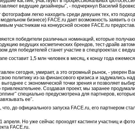
шедшие кастинг, участвуют в профессиональных фотосессия
тавляют ведущие дизайнеры", - подчеркнул Василий Бровко
фотографам легко находить среди девушек тех, кто подхо
 модельном бизнесе) FACE.ru дает возможность заявить о 
ивым участникам на конкурсной основе FACE.ru предоставл
ляются победители различных номинаций, которые получаю
родукцию ведущих косметических брендов, тест-драйв авто
м для победителей станет участие в спецпроектах с вед
пе составит 1,5 млн человек в месяц, к концу года ежемес
ставлен сегодня, умирает, а это огромный рынок, - уверен 
свою политику из-за финансового кризиса и задумались н
 выгоднее с экономической точки зрения и позволяет выби
до привлекательнее. Создавая проект, мы заранее продумал
оппинг" специально предусмотрена для партнеров, которые
авязывать ее".
, что, до официального запуска FACE.ru, его партнером ст
1 апреля. Но уже сейчас проходят кастинги участниц и фото
екта FACE.ru.