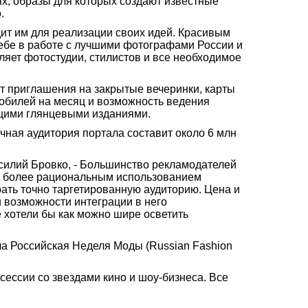
х, образы для которых создают известные
.
дит им для реализации своих идей. Красивым
себе в работе с лучшими фотографами России и
яет фотостудии, стилистов и все необходимое
т приглашения на закрытые вечеринки, карты
мобилей на месяц и возможность ведения
ущими глянцевыми изданиями.
ячная аудитория портала составит около 6 млн
Василий Бровко, - Большинство рекламодателей
ад более рациональным использованием
рать точно таргетированную аудиторию. Цена и
и возможности интеграции в него
 хотели бы как можно шире осветить
ала Российская Неделя Моды (Russian Fashion
сессии со звездами кино и шоу-бизнеса. Все