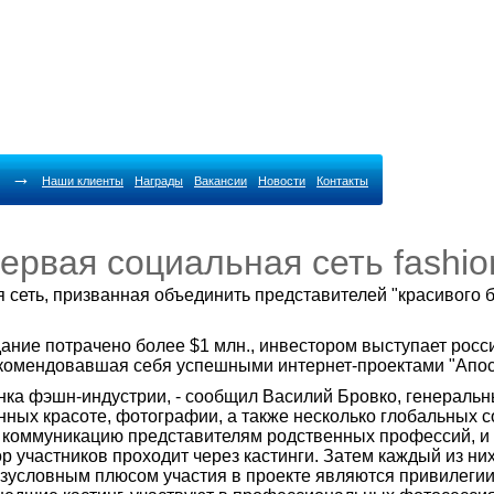
→
Наши клиенты
Награды
Вакансии
Новости
Контакты
первая социальная сеть fashi
 сеть, призванная объединить представителей "красивого би
здание потрачено более $1 млн., инвестором выступает рос
комендовавшая себя успешными интернет-проектами "Апост
нка фэшн-индустрии, - сообщил Василий Бровко, генеральн
ных красоте, фотографии, а также несколько глобальных со
 коммуникацию представителям родственных профессий, и 
ор участников проходит через кастинги. Затем каждый из н
условным плюсом участия в проекте являются привилегии