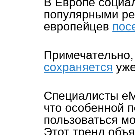
В Европе социа
популярными ре
европейцев
пос
Примечательно,
сохраняется
уже
Специалисты eMa
что особенной 
пользоваться м
Этот тренд объя