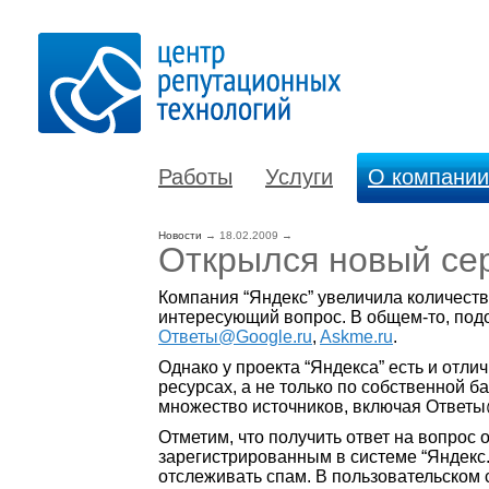
Работы
Услуги
О компании
Новости
→
18.02.2009
→
Открылся новый сер
Компания “Яндекс” увеличила количеств
интересующий вопрос. В общем-то, подо
Ответы@Google.ru
,
Askme.ru
.
Однако у проекта “Яндекса” есть и отли
ресурсах, а не только по собственной б
множество источников, включая Ответы
Отметим, что получить ответ на вопрос 
зарегистрированным в системе “Яндекс.П
отслеживать спам. В пользовательском