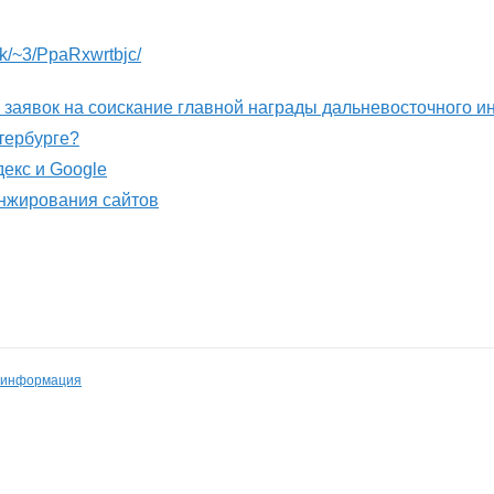
lk/~3/PpaRxwrtbjc/
м заявок на соискание главной награды дальневосточного 
етербурге?
декс и Google
анжирования сайтов
 информация