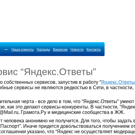
→
Наши клиенты
Награды
Вакансии
Новости
Контакты
вис “Яндекс.Ответы”
о собственных сервисов, запустив в работу “
Яндекс.Ответы
бные сервисы не являются редкостью в Сети, в частности,
чительная черта - все дело в том, что “Яндекс.Ответы” уме
азе, как это делают сервисы-конкуренты. В частности, “Янд
@Mail.ru, Грамота.Ру и медицинские сообщества в ЖЖ.
от человека анонимно не получится. Для того, чтобы задать
аспорт”. Иначе придется довольствоваться получением отве
 соглашении указано, что “Яндекс не осуществляет модер