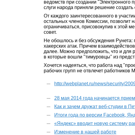
ведомств при создании "Электронного п
слуги народа приняли решение создать 
От каждого заинтересованного в участии
остальных членов Комиссии, позволит 
ограничиваться, присовокупив к этой 
совет.
Не обошлось и без обсуждения Рунета:
хакерских атак. Причем взаимодействов
далее. Можно предположить, что и для 
в которые вошли "тимуровцы" из предс
Хочется надеяться, что работа над "пр
рабочих групп не отвлечет работников М
http://webplanet.ru/news/security/20
28 мая 2014 года начинается прие
Как и зачем дружат веб-студии в П
Итоги года по версии Facebook, Ян
«Яндекс» вводит новую систему р
Изменение в нашей работе