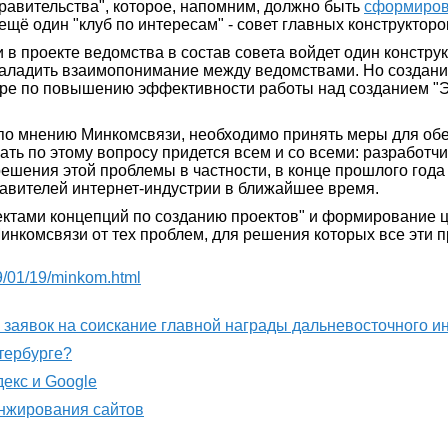
равительства", которое, напомним, должно быть
сформиро
ещё один "клуб по интересам" - совет главных конструкто
 в проекте ведомства в состав совета войдет один констру
наладить взаимопонимание между ведомствами. Но создани
мере по повышению эффективности работы над созданием "
 по мнению Минкомсвязи, необходимо принять меры для об
ать по этому вопросу придется всем и со всеми: разработч
решения этой проблемы в частности, в конце прошлого год
тавителей интернет-индустрии в ближайшее время.
оектами концепций по созданию проектов" и формирование ц
инкомсвязи от тех проблем, для решения которых все эти п
09/01/19/minkom.html
м заявок на соискание главной награды дальневосточного 
етербурге?
декс и Google
анжирования сайтов