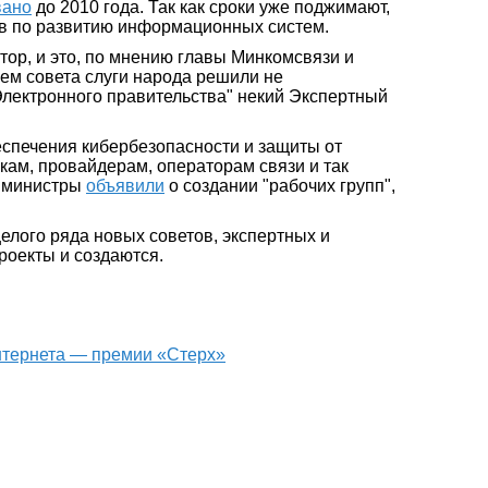
вано
до 2010 года. Так как сроки уже поджимают,
ров по развитию информационных систем.
ктор, и это, по мнению главы Минкомсвязи и
ем совета слуги народа решили не
Электронного правительства" некий Экспертный
еспечения кибербезопасности и защиты от
икам, провайдерам, операторам связи и так
а министры
объявили
о создании "рабочих групп",
елого ряда новых советов, экспертных и
роекты и создаются.
интернета — премии «Стерх»