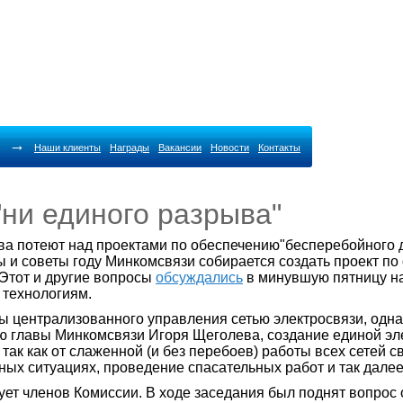
→
Наши клиенты
Награды
Вакансии
Новости
Контакты
ни единого разрыва"
а потеют над проектами по обеспечению"бесперебойного де
ы и советы году Минкомсвязи собирается создать проект п
 Этот и другие вопросы
обсуждались
в минувшую пятницу на
технологиям.
 централизованного управления сетью электросвязи, одна
ию главы Минкомсвязи Игоря Щеголева, создание единой э
ак как от слаженной (и без перебоев) работы всех сетей с
ых ситуациях, проведение спасательных работ и так далее
нует членов Комиссии. В ходе заседания был поднят вопро