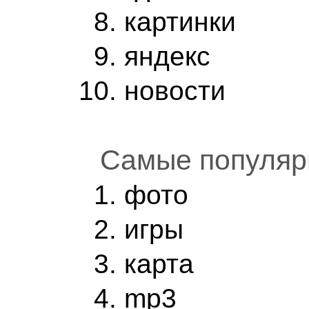
картинки
яндекс
новости
Cамые популярн
фото
игры
карта
mp3