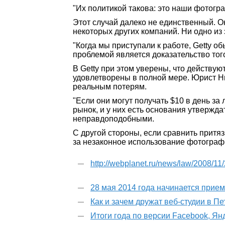
"Их политикой такова: это наши фотогра
Этот случай далеко не единственный. О
некоторых других компаний. Ни одно из 
"Когда мы приступали к работе, Getty о
проблемой является доказательство тог
В Getty при этом уверены, что действую
удовлетворены в полной мере. Юрист Ни
реальным потерям.
"Если они могут получать $10 в день за
рынок, и у них есть основания утвержда
неправдоподобными.
С другой стороны, если сравнить притя
за незаконное использование фотограф
http://webplanet.ru/news/law/2008/11
28 мая 2014 года начинается прие
Как и зачем дружат веб-студии в П
Итоги года по версии Facebook, Ян