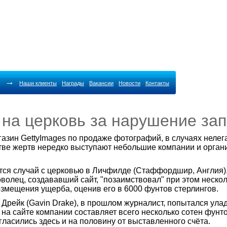
→
Наши клиенты
Награды
Вакансии
Новости
Контакты
 на церковь за нарушение за
азин GettyImages по продаже фотографий, в случаях неле
стве жертв нередко выступают небольшие компании и орган
ится случай с церковью в Личфилде (Стаффордшир, Англия)
олец, создававший сайт, "позаимствовал" при этом несколь
озмещения ущерба, оценив его в 6000 фунтов стерлингов.
Дрейк (Gavin Drake), в прошлом журналист, попытался улад
на сайте компании составляет всего несколько сотен фунто
гласились здесь и на половину от выставленного счёта.