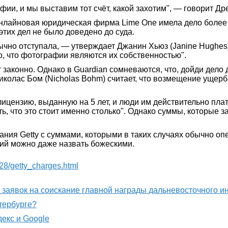
фии, и мы выставим тот счёт, какой захотим", — говорит Др
нлайновая юридическая фирма Lime One имела дело более ч
этих дел не было доведено до суда.
бычно отступала, — утверждает Джанин Хьюз (Janine Hughes
о, что фотографии являются их собственностью".
т законно. Однако в Guardian сомневаются, что, дойди дело
колас Бом (Nicholas Bohm) считает, что возмещение ущерб
 лицензию, выданную на 5 лет, и люди им действительно плат
ть, что это стоит именно столько". Однако суммы, которые з
зания Getty с суммами, которыми в таких случаях обычно о
ий можно даже назвать божескими.
/28/getty_charges.html
м заявок на соискание главной награды дальневосточного 
етербурге?
декс и Google