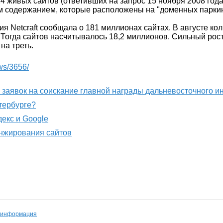
24 живых сайтов (ответивших на запрос 15 ноября 2008 года)
м содержанием, которые расположены на "доменных паркин
я Netcraft сообщала о 181 миллионах сайтах. В августе ко
. Тогда сайтов насчитывалось 18,2 миллионов. Сильный рост
 на треть.
ws/3656/
м заявок на соискание главной награды дальневосточного 
етербурге?
декс и Google
анжирования сайтов
 информация