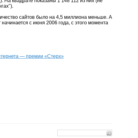
. На квадрате показаны 1 148 112 из них (не
гах").
личество сайтов было на 4,5 миллиона меньше. А
 начинается с июня 2006 года, с этого момента
интернета — премии «Стерх»