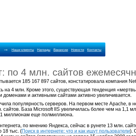
→
Наши клиенты
Награды
Вакансии
Новости
Контакты
: по 4 млн. сайтов ежемесяч
ывается 185 167 897 сайтов, констатировала компания Netc
ь на 4 млн. Кроме этого, существующая тенденция «мертвы
 доменами и активными сайтами активно увеличивается.
учила популярность серверов. На первом месте Apache, в 
 сайтов. База Microsoft IIS увеличилась более чем на 1,1 мл
 11 миллионам еще полмиллиона.
тернета, по мнению Яндекса, сейчас в рунете 13 млн. сайтов
 18 тыс. (
Поиск в интернете: что и как ищут пользователи
).