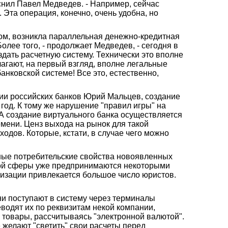
снил Павел Медведев. - Например, сейчас
 Эта операция, конечно, очень удобна, но
азом, возникла параллельная денежно-кредитная
олее того, - продолжает Медведев, - сегодня в
дать расчетную систему. Технически это вполне
агают, на первый взгляд, вполне легальные
анковской системе! Все это, естественно,
ции российских банков Юрий Мальцев, создание
год. К тому же нарушение "правил игры" на
 А создание виртуального банка осуществляется
емени. Ценз выхода на рынок для такой
одов. Которые, кстати, в случае чего можно
вные потребительские свойства новоявленных
ской сферы уже предпринимаются некоторыми
лизации привлекается большое число юристов.
ни поступают в систему через терминалы
водят их по реквизитам некой компании,
 товары, рассчитываясь "электронной валютой".
 желают "светить" свои расчеты перед