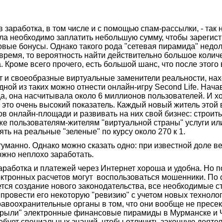
заработка, в том числе и с помощью спам-рассылки, - так 
ла необходимо заплатить небольшую сумму, чтобы зарегист
ые бонусы. Однако такого рода "сетевая пирамида" недол
 время, то вероятность найти действительно большое колич
. Кроме всего прочего, есть большой шанс, что после этого
и своеобразные виртуальные заменители реальности, нахо
дной из таких можно отнести онлайн-игру Second Life. Нач
да, она насчитывала около 6 миллионов пользователей. И х
, это очень высокий показатель. Каждый новый житель этой 
 онлайн-площади и развивать на них свой бизнес: строить 
 же пользователям-жителям "виртуальной страны" услуги и
ь на реальные "зеленые" по курсу около 270 к 1.
манно. Однако можно сказать одно: при известной доле вез
ожно неплохо заработать.
работка и платежей через Интернет хороша и удобна. Но по
ектронных расчетов могут воспользоваться мошенники. По
уется создание нового законодательства, все необходимые с
 провести его некоторую "ревизию" с учетом новых техноло
правоохранительные органы в том, что они вообще не прес
раскрыли" электронные финансовые пирамиды в Мурманске и
бует специальных знаний, чтобы отличить законную деятел