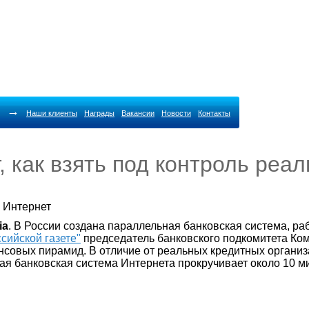
→
Наши клиенты
Награды
Вакансии
Новости
Контакты
, как взять под контроль реа
 Интернет
ia
. В России создана параллельная банковская система, р
ссийской газете"
председатель банковского подкомитета Ко
нсовых пирамид. В отличие от реальных кредитных органи
я банковская система Интернета прокручивает около 10 ми