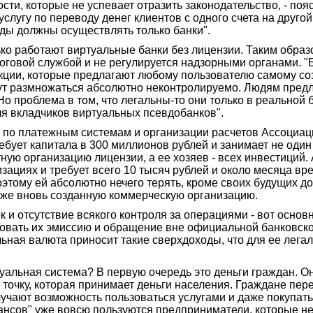
ти, которые не успевает отразить законодательство, - поя
лугу по переводу денег клиентов с одного счета на другой.
ы должны осуществлять только банки".
олько работают виртуальные банки без лицензии. Таким обр
оговой службой и не регулируется надзорными органами. "Б
кции, которые предлагают любому пользователю самому соз
огут размножаться абсолютно неконтролируемо. Людям предл
 проблема в том, что легальны-то они только в реальной б
ля вкладчиков виртуальных псевдобанков".
а по платежным системам и организации расчетов Ассоциа
бует капитала в 300 миллионов рублей и занимает не один 
ную организацию лицензии, а ее хозяев - всех инвестиций.
зациях и требует всего 10 тысяч рублей и около месяца вр
этому ей абсолютно нечего терять, кроме своих будущих дох
ю же вновь созданную коммерческую организацию.
 и отсутствие всякого контроля за операциями - вот осно
изовать их эмиссию и обращение вне официальной банков
ная валюта приносит такие сверхдоходы, что для ее лега
альная система? В первую очередь это деньги граждан. О
точку, которая принимает деньги населения. Граждане пере
лучают возможность пользоваться услугами и даже покупать
ансов" уже вовсю пользуются предприниматели, которые не