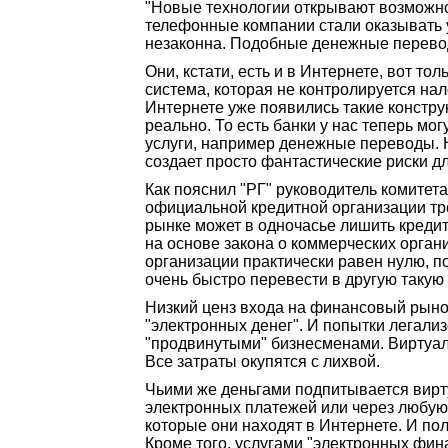
"Новые технологии открывают возможнос
телефонные компании стали оказывать ус
незаконна. Подобные денежные перевод
Они, кстати, есть и в Интернете, вот т
система, которая не контролируется нал
Интернете уже появились такие констру
реально. То есть банки у нас теперь м
услуги, например денежные переводы. Но
создает просто фантастические риски д
Как пояснил "РГ" руководитель комитет
официальной кредитной организации тре
рынке может в одночасье лишить кредит
на основе закона о коммерческих органи
организации практически равен нулю, по
очень быстро перевести в другую таку
Низкий ценз входа на финансовый рынок
"электронных денег". И попытки легал
"продвинутыми" бизнесменами. Виртуаль
Все затраты окупятся с лихвой.
Чьими же деньгами подпитывается вирту
электронных платежей или через любую 
которые они находят в Интернете. И по
Кроме того, услугами "электронных фин