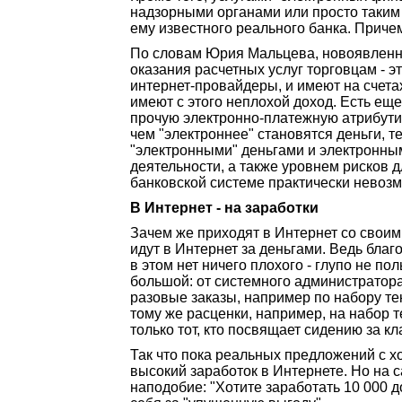
надзорными органами или просто таким о
ему известного реального банка. Причем 
По словам Юрия Мальцева, новоявленны
оказания расчетных услуг торговцам - 
интернет-провайдеры, и имеют на счета
имеют с этого неплохой доход. Есть еще
прочую электронно-платежную атрибутик
чем "электроннее" становятся деньги, 
"электронными" деньгами и электронны
деятельности, а также уровнем рисков
банковской системе практически невозм
В Интернет - на заработки
Зачем же приходят в Интернет со своим
идут в Интернет за деньгами. Ведь бла
в этом нет ничего плохого - глупо не 
большой: от системного администратор
разовые заказы, например по набору т
тому же расценки, например, на набор 
только тот, кто посвящает сидению за к
Так что пока реальных предложений с х
высокий заработок в Интернете. Но на 
наподобие: "Хотите заработать 10 000 д