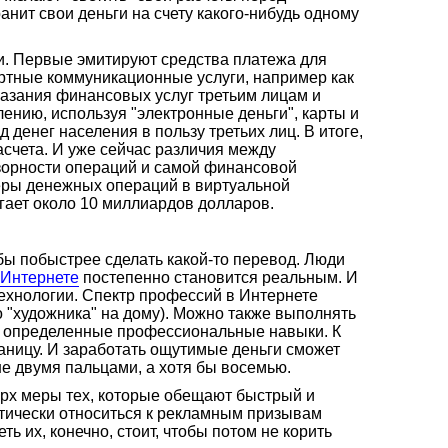
анит свои деньги на счету какого-нибудь одному
и. Первые эмитируют средства платежа для
артные коммуникационные услуги, например как
казания финансовых услуг третьим лицам и
лению, используя "электронные деньги", карты и
денег населения в пользу третьих лиц. В итоге,
асчета. И уже сейчас различия между
зорности операций и самой финансовой
меры денежных операций в виртуальной
гает около 10 миллиардов долларов.
обы побыстрее сделать какой-то перевод. Люди
 Интернете
постепенно становится реальным. И
технологии. Спектр профессий в Интернете
 "художника" на дому). Можно также выполнять
ся определенные профессиональные навыки. К
раницу. И заработать ощутимые деньги сможет
не двумя пальцами, а хотя бы восемью.
ерх меры тех, которые обещают быстрый и
птически относиться к рекламным призывам
ь их, конечно, стоит, чтобы потом не корить