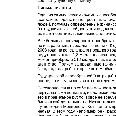
себя за "упущенную выгоду".
Письма счастья
Один из самых рекламируемых способов 
все кажется достаточно простым. Снача
людей, получать определенные финансов
"сотрудничать" с ней достаточно долгое
их в этот сомнительный бизнес невелика
Все большую популярность приобретают 
но и зарабатывать реальные деньги. К о
2003 года на конец апреля прошлого го
ведут лишь около 1,3 миллиона человек
может приобрести 512 квадратных метров
агентство. Причем за проданные таким
"линдендоллары", которые потом обменят
Будущее этой своеобразной "матрицы" ту
новое, но и реализовывать свои идеи м
Бесспорно, сама по себе возможность за
виртуальными деньгами, и системой эл
это в правильное русло, вовсе не треб
банковской деятельности. Нужно только
- утверждает Медведев. - Хотя винить 
нельзя. В этом году, например, они "
финансовой системы очень сложна и тре