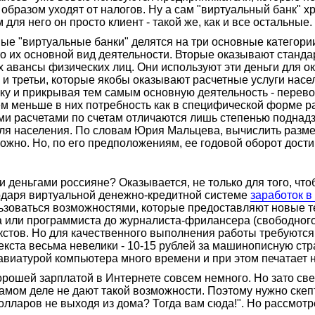
бразом уходят от налогов. Ну а сам "виртуальный банк" хр
для него он просто клиент - такой же, как и все остальные.
е "виртуальные банки" делятся на три основные категори
это их основной вид деятельности. Вторые оказывают станд
х авансы физических лиц. Они используют эти деньги для о
 и третьи, которые якобы оказывают расчетные услуги насе
у и прикрывая тем самым основную деятельность - перевод 
тем меньше в них потребность как в специфической форме р
ми расчетами по счетам отличаются лишь степенью поднад
 для населения. По словам Юрия Мальцева, вычислить раз
ожно. Но, по его предположениям, ее годовой оборот дости
и деньгами россияне? Оказывается, не только для того, чт
годаря виртуальной денежно-кредитной системе
заработок в
пользоваться возможностями, которые предоставляют новые 
а или программиста до журналиста-фрилансера (свободного
екстов. Но для качественного выполнения работы требуют
текста весьма невелики - 10-15 рублей за машинописную ст
лавиатурой компьютера много времени и при этом печатает 
орошей зарплатой в Интернете совсем немного. Но зато св
самом деле не дают такой возможности. Поэтому нужно ске
олларов не выходя из дома? Тогда вам сюда!". Но рассмотрет