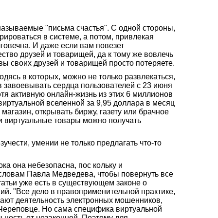
называемые "письма счастья". С одной стороны,
рироваться в системе, а потом, привлекая
говечна. И даже если вам повезет
ество друзей и товарищей, да к тому же вовлечь
 вы своих друзей и товарищей просто потеряете.
дясь в которых, можно не только развлекаться,
ав завоевывать сердца пользователей с 23 июня
отя активную онлайн-жизнь из этих 6 миллионов
виртуальной вселенной за 9,95 доллара в месяц
магазин, открывать биржу, газету или брачное
ли виртуальные товары можно получать
учести, умении не только предлагать что-то
ка она небезопасна, пос кольку и
 словам Павла Медведева, чтобы повернуть все
татьи уже есть в существующем законе о
гий. "Все дело в правоприменительной практике,
екают деятельность электронных мошенников,
 Череповце. Но сама специфика виртуальной
ьность от незаконной. Поэтому для