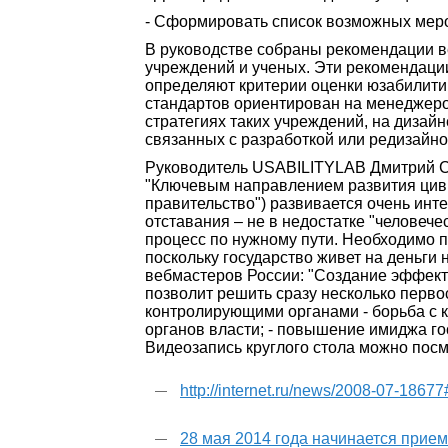
- Сформировать список возможных меро
В руководстве собраны рекомендации в
учреждений и ученых. Эти рекомендаци
определяют критерии оценки юзабилити
стандартов ориентирован на менеджеро
стратегиях таких учреждений, на дизай
связанных с разработкой или редизайн
Руководитель USABILITYLAB Дмитрий Са
"Ключевым направлением развития циви
правительство") развивается очень инт
отставания – не в недостатке "человече
процесс по нужному пути. Необходимо 
поскольку государство живет на деньг
вебмастеров России: "Создание эффект
позволит решить сразу несколько перво
контролирующими органами - борьба с 
органов власти; - повышение имиджа го
Видеозапись круглого стола можно посм
http://internet.ru/news/2008-07-186
28 мая 2014 года начинается прие