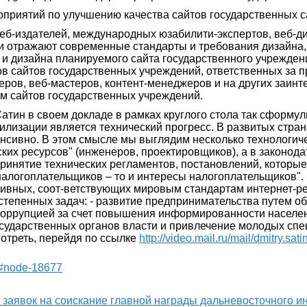
приятий по улучшению качества сайтов государственных са
еб-издателей, международных юзабилити-экспертов, веб-д
и отражают современные стандарты и требования дизайна,
 и дизайна планируемого сайта государственного учрежден
в сайтов государственных учреждений, ответственных за
неров, веб-мастеров, контент-менеджеров и на других заин
ом сайтов государственных учреждений.
тин в своем докладе в рамках круглого стола так сформу
лизации является технический прогресс. В развитых стран
енсивно. В этом смысле мы выглядим несколько технологич
ских ресурсов" (инженеров, проектировщиков), а в законода
принятие технических регламентов, постановлений, которы
и налогоплательщиков – то и интересы налогоплательщиков
ивных, соот-ветствующих мировым стандартам интернет-ре
степенных задач: - развитие предпринимательства путем 
коррупцией за счет повышения информированности населен
сударственных органов власти и привлечение молодых спе
отреть, перейдя по ссылке
http://video.mail.ru/mail/dmitry.sati
77#node-18677
м заявок на соискание главной награды дальневосточного 