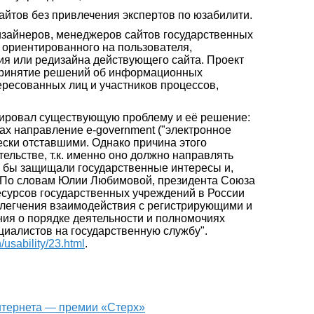
йтов без привлечения экспертов по юзабилити.
изайнеров, менеджеров сайтов государственных
 ориентированного на пользователя,
ия или редизайна действующего сайта. Проект
 принятие решений об информационных
тересованных лиц и участников процессов,
лировал существующую проблему и её решение:
ах направление e-government ("электронное
ески отставшими. Однако причина этого
тельстве, т.к. именно оно должно направлять
е бы защищали государственные интересы и,
". По словам Юлии Любимовой, президента Союза
сурсов государственных учреждений в России
облегчения взаимодействия с регистрирующими и
ия о порядке деятельности и полномочиях
циалистов на государственную службу".
n/usability/23.html
.
интернета — премии «Стерх»