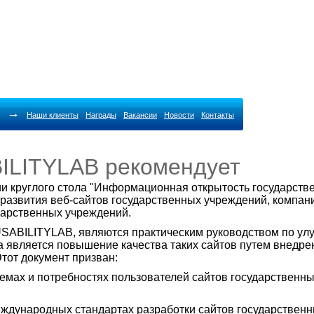
→
Наши клиенты
Награды
Вакансии
Новости
Контакты
BILITYLAB рекомендует
ии круглого стола "Информационная открытость государст
развития веб-сайтов государственных учреждений, компа
дарственных учреждений.
SABILITYLAB, являются практическим руководством по ул
а является повышение качества таких сайтов путем внедр
тот документ призван:
мах и потребностях пользователей сайтов государственны
еждународных стандартах разработки сайтов государствен