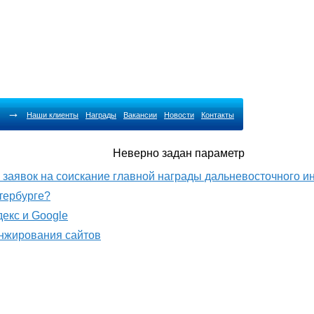
→
Наши клиенты
Награды
Вакансии
Новости
Контакты
Неверно задан параметр
м заявок на соискание главной награды дальневосточного 
етербурге?
декс и Google
анжирования сайтов