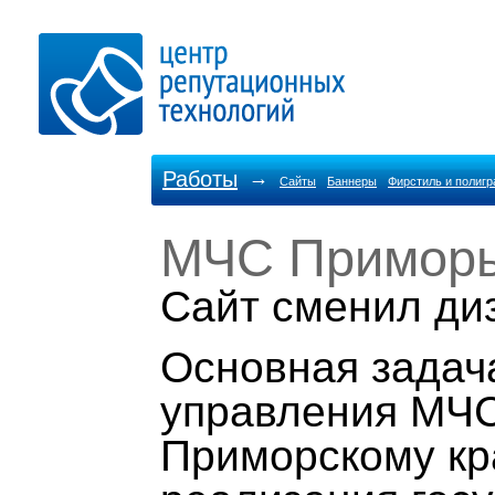
Работы
→
Сайты
Баннеры
Фирстиль и полиг
МЧС Примор
Cайт сменил ди
Основная задач
управления МЧС
Приморскому кра