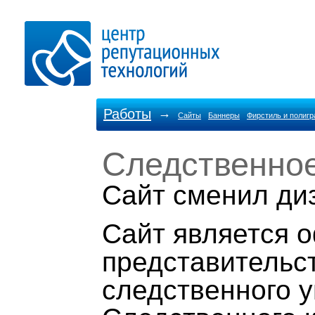
Работы
→
Сайты
Баннеры
Фирстиль и полиг
Следственно
Cайт сменил ди
Cайт является 
представительс
следственного 