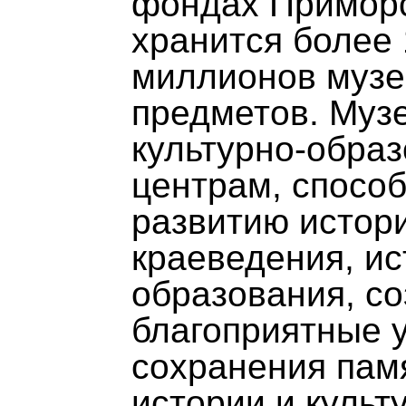
фондах Приморс
хранится более 
миллионов муз
предметов. Муз
культурно-обра
центрам, спосо
развитию истор
краеведения, ис
образования, со
благоприятные 
сохранения пам
истории и культ