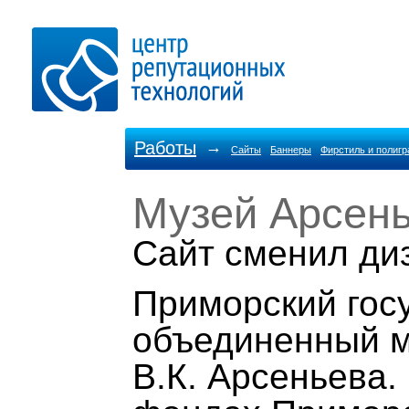
Работы
→
Сайты
Баннеры
Фирстиль и полиг
Музей Арсен
Cайт сменил ди
Приморский гос
объединенный м
В.К. Арсеньева.