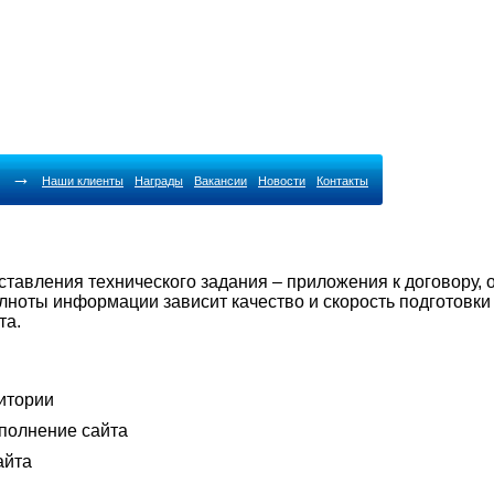
→
Наши клиенты
Награды
Вакансии
Новости
Контакты
тавления технического задания – приложения к договору,
олноты информации зависит качество и скорость подготовки
та.
дитории
полнение сайта
айта