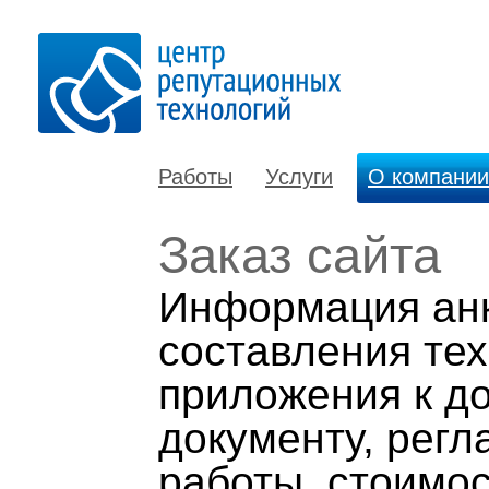
Работы
Услуги
О компании
Заказ сайта
Информация анк
составления тех
приложения к до
документу, рег
работы, стоимос