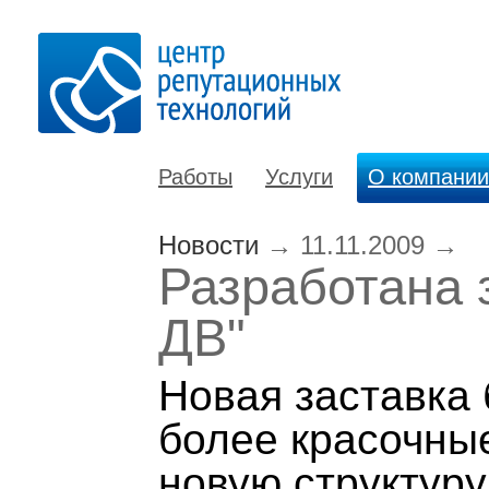
Работы
Услуги
О компании
Новости
→
11.11.2009
→
Разработана 
ДВ"
Новая заставка 
более красочны
новую структур