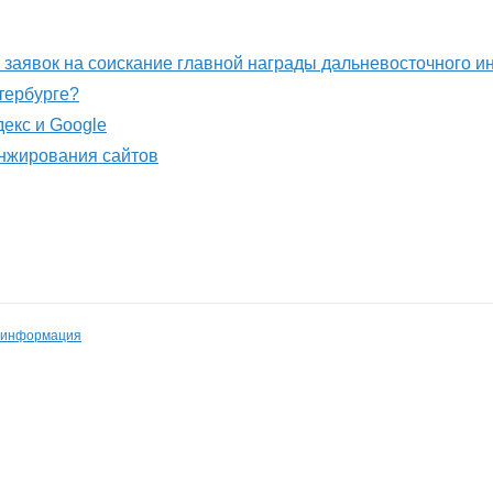
м заявок на соискание главной награды дальневосточного 
етербурге?
декс и Google
анжирования сайтов
 информация