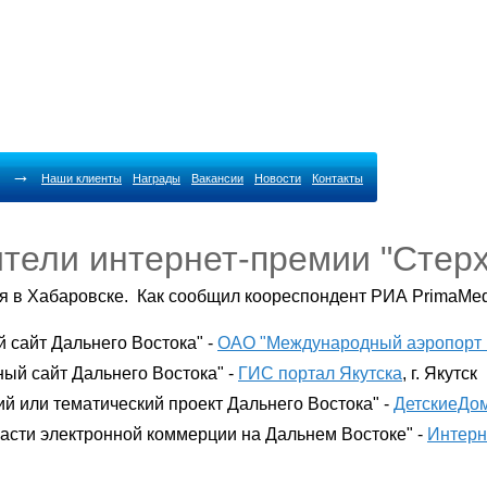
→
Наши клиенты
Награды
Вакансии
Новости
Контакты
ели интернет-премии "Стерх 
 в Хабаровске. Как сообщил коореспондент РИА PrimaMedi
сайт Дальнего Востока" -
ОАО "Международный аэропорт 
й сайт Дальнего Востока" -
ГИС портал Якутска
, г. Якутск
 или тематический проект Дальнего Востока" -
ДетскиеДо
сти электронной коммерции на Дальнем Востоке" -
Интерн