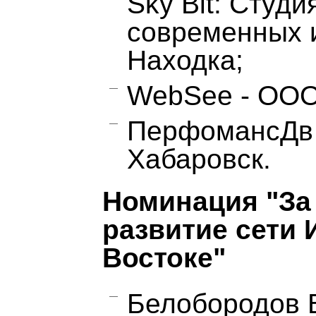
Sky Bit: Студи
современных и
Находка;
WebSee - ООО 
ПерфомансДв в
Хабаровск.
Номинация "За
развитие сети 
Востоке"
Белобородов В