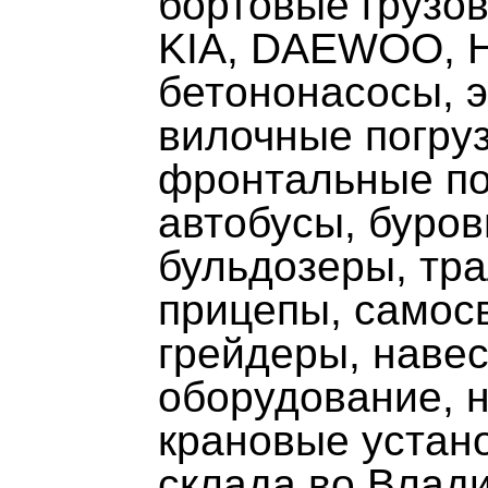
бортовые грузо
KIA, DAEWOO, 
бетононасосы, э
вилочные погруз
фронтальные по
автобусы, буров
бульдозеры, тр
прицепы, самос
грейдеры, наве
оборудование, 
крановые устано
склада во Влади