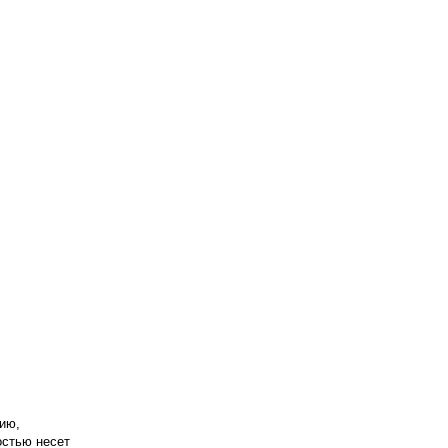
ию,
остью несет