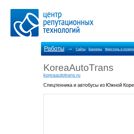
Работы
→
Сайты
Баннеры
Фирстиль и полиг
KoreaAutoTrans
koreaautotrans.ru
Спецтехника и автобусы из Южной Коре