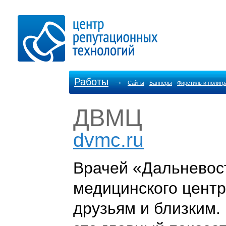
Работы
→
Сайты
Баннеры
Фирстиль и полиг
ДВМЦ
dvmc.ru
Врачей «Дальневос
медицинского цент
друзьям и близким.