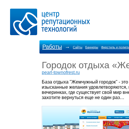
Работы
→
Сайты
Баннеры
Фирстиль и полиг
Городок отдыха «Ж
pearl-townofrest.ru
База отдыха "Жемчужный городок" - это 
изысканные желания удовлетворяются, г
вечеринках, где существует свой мир вн
захотите вернуться еще не один раз…