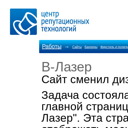
Работы
→
Сайты
Баннеры
Фирстиль и полиг
В-Лазер
Cайт сменил ди
Задача состоял
главной страниц
Лазер". Эта стр