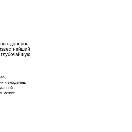
ьных доноров
 известнейший
у глубочайшую
ию,
ик и владелец,
 данной
ом может