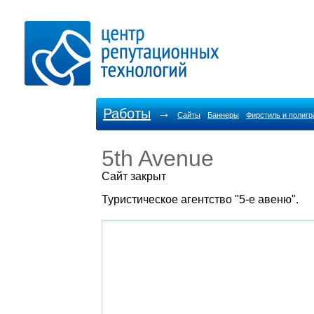
Работы
→
Сайты
Баннеры
Фирстиль и полиг
5th Avenue
Cайт закрыт
Туристическое агентство "5-е авеню".