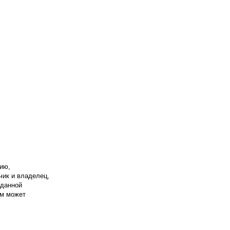
ию,
чик и владелец,
 данной
ом может