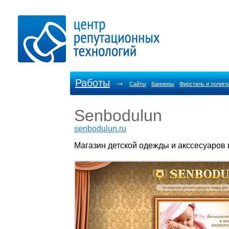
Работы
→
Сайты
Баннеры
Фирстиль и полиг
Senbodulun
senbodulun.ru
Магазин детской одежды и акссесуаров 