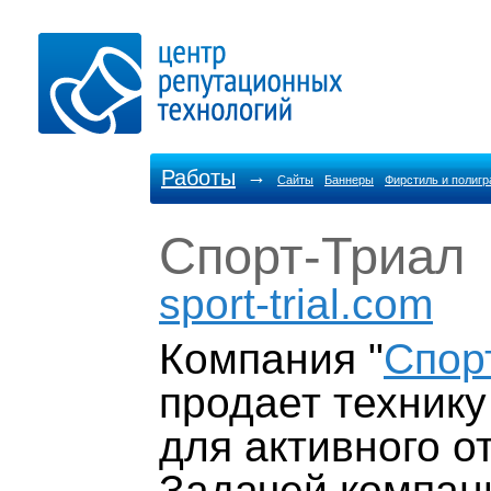
Работы
→
Сайты
Баннеры
Фирстиль и полиг
Спорт-Триал
sport-trial.com
Компания "
Спор
продает технику
для активного о
Задачей компан