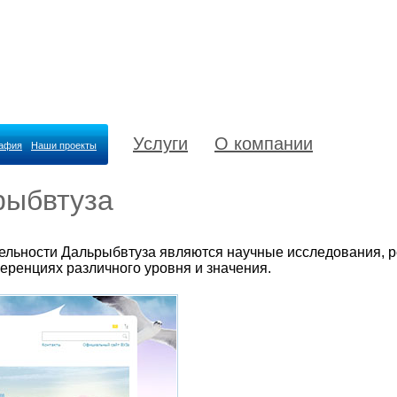
Услуги
О компании
рафия
Наши проекты
рыбвтуза
ельности Дальрыбвтуза являются научные исследования, р
еренциях различного уровня и значения.