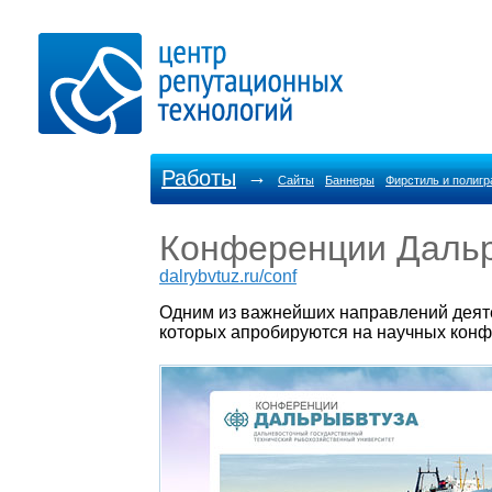
Работы
→
Сайты
Баннеры
Фирстиль и полиг
Конференции Даль
dalrybvtuz.ru/conf
Одним из важнейших направлений деят
которых апробируются на научных конф